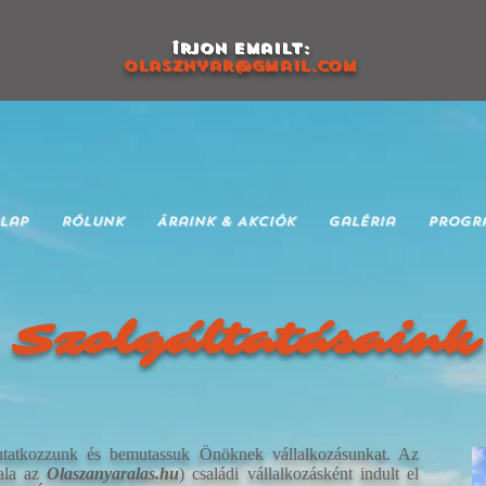
ÍRJON EMailt:
olasznyar@gmail.com
lap
Rólunk
Áraink & Akciók
Galéria
Progr
Szolgáltatásaink
tatkozzunk és bemutassuk Önöknek vállalkozásunkat. Az
dala az
Olaszanyaralas.hu
) családi vállalkozásként indult el