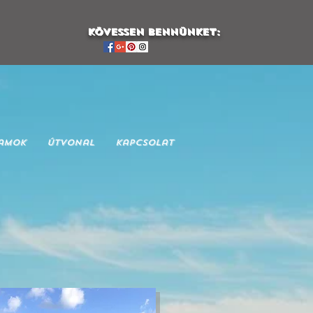
KÖVessen bennünket:
amok
Útvonal
Kapcsolat