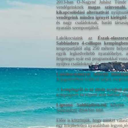
2013-ban Ó-Nagyné Juhász Tünde 
vendégeinknek
magas színvonalú,
kikapcsolódási alternatívát
nyújtsunk
vendégeink minden igényét kielégítő
és nagy családoknak, baráti társaság
nyaralás szempontjából.
Lakókocsiaink az
Észak-olaszo
Sabbiadoro 4-csillagos kempingben
tengerpartjától alig 250 méterre hely
egyik legkedveltebb nyaralóhelye, 
fergeteges nyár esti programokkal vonza 
nyújtva családoknak, és mind fiatal min
Lakókocsiainkról bővebb informác
Képgalériában
található képek megteki
A
kempingről és az általa nyújtott 
kempingben
menüpont alatt találhat, va
Lignano Sabbiadoro-ról
bővebb i
Sabbiadoro
ablakban talál.
Előre is köszönjük, hogy minket választ
egy felejthetetlen nyaralásban legyen ré