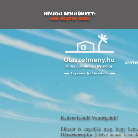
Hívjon bennünket:
+36-30/719-3285
Olaszelmeny.hu
Nyitó
Olasz Lakókocsis Nyaralás
Lignano Sabbiadoro
Kedves leendő Vendégeink!
Először is engedjék meg, hogy bemu
Olaszelmeny.hu
(illetve annak társol