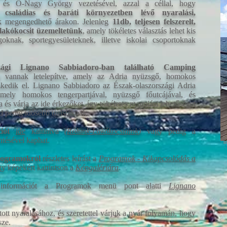
és Ó-Nagy György vezetésével, azzal a céllal, hogy
 családias és baráti környezetben lévő nyaralási,
 megengedhető árakon. Jelenleg
11db, teljesen felszerelt,
 lakókocsit üzemeltetünk
, amely tökéletes választás lehet kis
oknak, sportegyesületeknek, illetve iskolai csoportoknak
rszági Lignano Sabbiadoro-ban található Camping
vannak letelepítve, amely az Adria nyüzsgő, homokos
ezkedik el. Lignano Sabbiadoro az Észak-olaszországi Adria
amely homokos tengerpartjával, nyüzsgő főutcájával, és
és várja az ide érkezőket, így tökéletes nyaralási lehetőséget
d pedig idősebb turistáknak.
iót
ide
kattintva
(
Rólunk-Lakókocsiaink
)
vagy pedig a
ntésével kaphat.
programokról
részletes leírást a
Programok - Kikapcsolódás a
gy képekért kattintson a
Képgalériára
.
nformációt a Programok menü pont alatti
Lignano
ott nyaralásához, és szeretettel várjuk a nyár folyamán, hogy
sze.